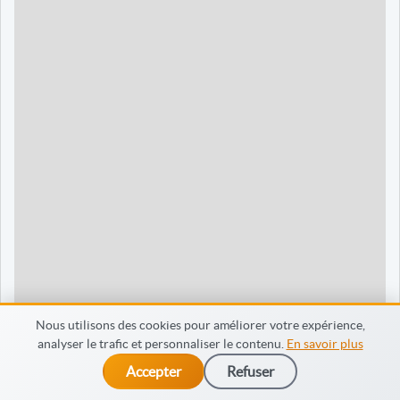
90 jours
1595 €
Dieppe
120 jours
2095 €
120 jours
2095 €
35 jours
695 €
60 jours
795 €
30 jours
698 €
60 jours
798 €
60 jours
998 €
Nous utilisons des cookies pour améliorer votre expérience,
analyser le trafic et personnaliser le contenu.
En savoir plus
65 jours
998 €
Accepter
Refuser
dès 475 €
Je m’inscris
90 jours
1598 €