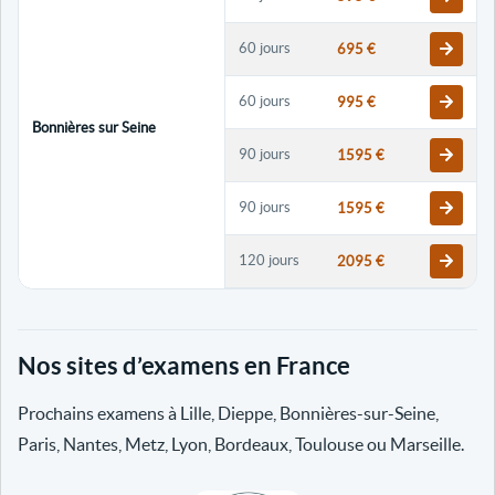
60 jours
695 €
60 jours
995 €
Bonnières sur Seine
90 jours
1595 €
90 jours
1595 €
120 jours
2095 €
120 jours
2095 €
Nos sites d’examens en France
30 jours
698 €
Prochains examens à Lille, Dieppe, Bonnières-sur-Seine,
60 jours
798 €
Paris, Nantes, Metz, Lyon, Bordeaux, Toulouse ou Marseille.
60 jours
998 €