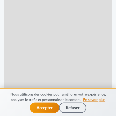
90 jours
1595 €
Dieppe
120 jours
2095 €
120 jours
2095 €
35 jours
695 €
60 jours
795 €
30 jours
698 €
60 jours
798 €
60 jours
998 €
Nous utilisons des cookies pour améliorer votre expérience,
analyser le trafic et personnaliser le contenu.
En savoir plus
65 jours
998 €
Accepter
Refuser
dès 475 €
Je m’inscris
90 jours
1598 €