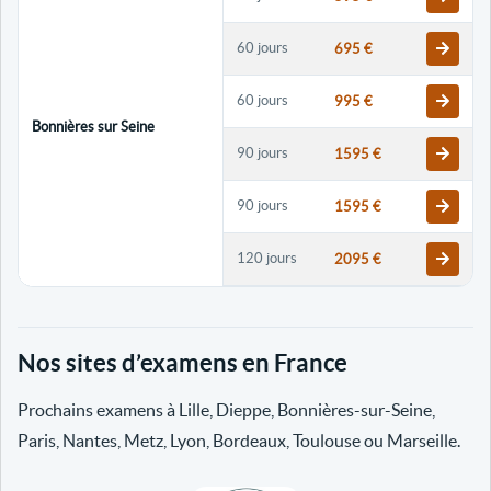
60 jours
695 €
60 jours
995 €
Bonnières sur Seine
90 jours
1595 €
90 jours
1595 €
120 jours
2095 €
120 jours
2095 €
Nos sites d’examens en France
30 jours
698 €
Prochains examens à Lille, Dieppe, Bonnières-sur-Seine,
60 jours
798 €
Paris, Nantes, Metz, Lyon, Bordeaux, Toulouse ou Marseille.
60 jours
998 €