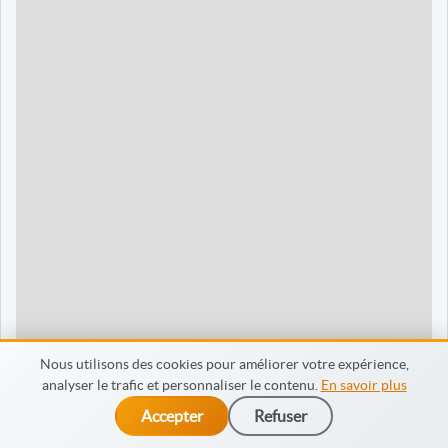
90 jours
1595 €
Dieppe
120 jours
2095 €
120 jours
2095 €
35 jours
695 €
60 jours
795 €
30 jours
698 €
60 jours
798 €
60 jours
998 €
Nous utilisons des cookies pour améliorer votre expérience,
analyser le trafic et personnaliser le contenu.
En savoir plus
65 jours
998 €
Accepter
Refuser
dès 475 €
Je m’inscris
90 jours
1598 €