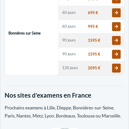
60 jours
695 €
60 jours
995 €
Bonnières sur Seine
90 jours
1595 €
90 jours
1595 €
120 jours
2095 €
120 jours
2095 €
Nos sites d’examens en France
30 jours
698 €
Prochains examens à Lille, Dieppe, Bonnières-sur-Seine,
60 jours
798 €
Paris, Nantes, Metz, Lyon, Bordeaux, Toulouse ou Marseille.
60 jours
998 €