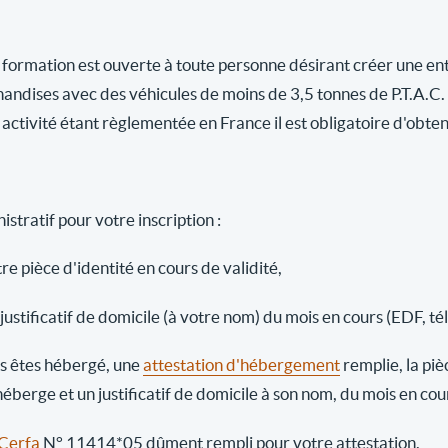
 formation est ouverte à toute personne désirant créer une ent
andises avec des véhicules de moins de 3,5 tonnes de P.T.A.C.
activité étant règlementée en France il est obligatoire d'obten
stratif pour votre inscription :
re pièce d'identité en cours de validité,
justificatif de domicile (à votre nom) du mois en cours (EDF, té
us êtes hébergé, une
attestation d'hébergement
remplie, la piè
héberge et un justificatif de domicile à son nom, du mois en co
Cerfa
N° 11414*05 dûment rempli pour votre attestation.