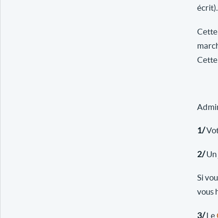
écrit).
Cette
march
Cette 
Admini
1/
Vot
2/
Un 
Si vo
vous 
3/
Le