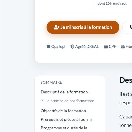
dont 16 h en direct
Je m’inscris à la formation
Qualiopi
Agréé DREAL
CPF
Fran
Des
SOMMAIRE
Descriptif de la formation
Il est
Le principe de nos formations
respe
Objectifs de la formation
Capac
Prérequis et pièces à fournir
tonne
Programme et durée de la