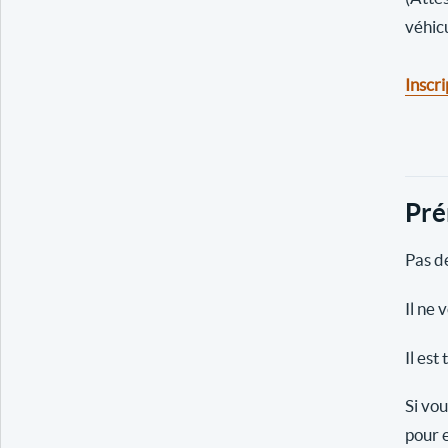
véhic
Inscri
Pré
Pas de
Il ne 
Il est
Si vou
pour e