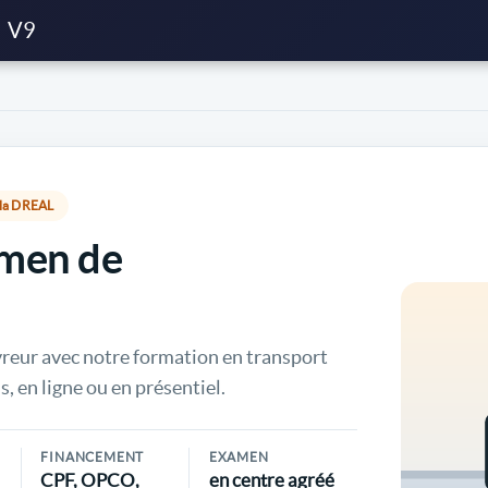
V9
r la DREAL
amen de
vreur avec notre formation en transport
s, en ligne ou en présentiel.
FINANCEMENT
EXAMEN
CPF, OPCO,
en centre agréé