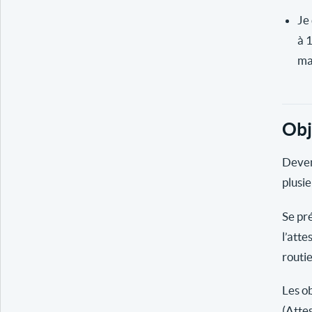
Je 
à 
ma
Obj
Deven
plusie
Se pr
l’atte
routi
Les ob
(Atte