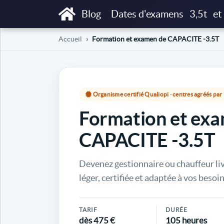
Blog
Dates d'examens
3,5t
et
Accueil
Formation et examen de CAPACITE -3.5T
Organisme certifié Qualiopi · centres agréés pa
Formation et ex
CAPACITE -3.5T
Devenez gestionnaire ou chauffeur li
léger, certifiée et adaptée à vos besoin
TARIF
DURÉE
dès 475 €
105 heures