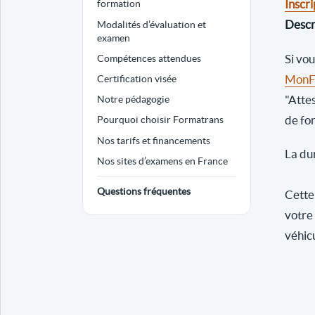
Inscri
formation
Descri
Modalités d’évaluation et
examen
Si vo
Compétences attendues
MonFo
Certification visée
"Atte
Notre pédagogie
de fo
Pourquoi choisir Formatrans
Nos tarifs et financements
La dur
Nos sites d’examens en France
Questions fréquentes
Cette 
votre
véhic