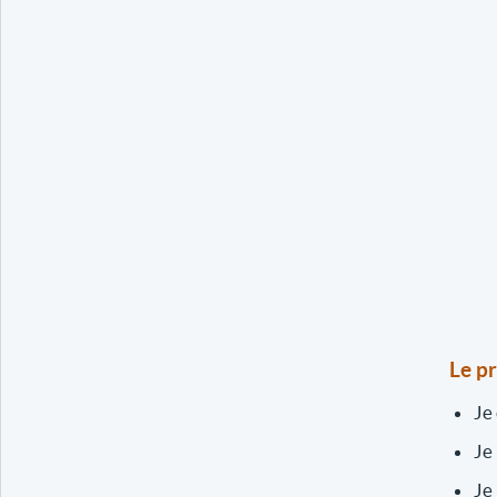
Le p
Je
Je
Je