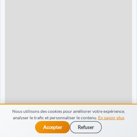
90 jours
1595 €
Dieppe
120 jours
2095 €
120 jours
2095 €
35 jours
695 €
60 jours
795 €
30 jours
698 €
60 jours
798 €
60 jours
998 €
Nous utilisons des cookies pour améliorer votre expérience,
analyser le trafic et personnaliser le contenu.
En savoir plus
65 jours
998 €
Accepter
Refuser
dès 475 €
Je m’inscris
90 jours
1598 €