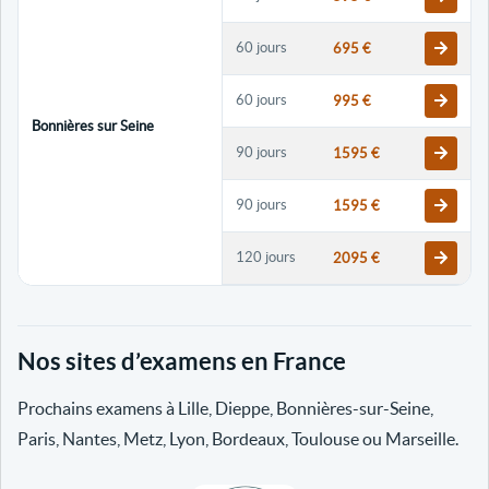
60 jours
695 €
60 jours
995 €
Bonnières sur Seine
90 jours
1595 €
90 jours
1595 €
120 jours
2095 €
120 jours
2095 €
Nos sites d’examens en France
30 jours
698 €
Prochains examens à Lille, Dieppe, Bonnières-sur-Seine,
60 jours
798 €
Paris, Nantes, Metz, Lyon, Bordeaux, Toulouse ou Marseille.
60 jours
998 €