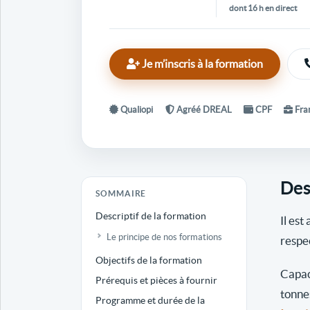
dont 16 h en direct
Je m’inscris à la formation
Qualiopi
Agréé DREAL
CPF
Fran
Des
SOMMAIRE
Descriptif de la formation
Il est
Le principe de nos formations
respe
Objectifs de la formation
Capac
Prérequis et pièces à fournir
tonne
Programme et durée de la