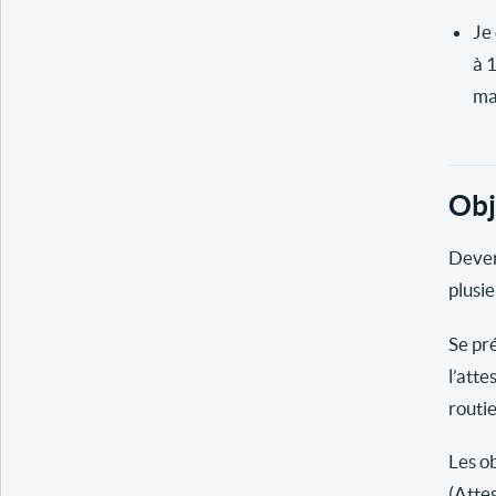
Je 
à 
ma
Obj
Deven
plusie
Se pr
l’atte
routi
Les ob
(Atte