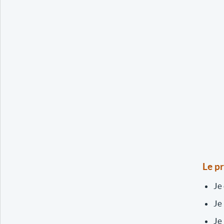
Le p
Je
Je
Je