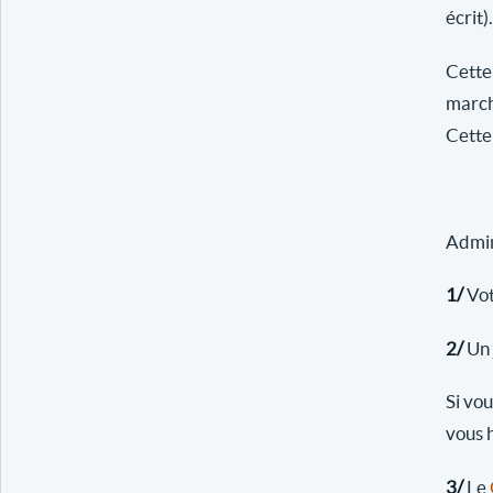
écrit).
Cette
march
Cette 
Admini
1/
Vot
2/
Un 
Si vo
vous 
3/
Le