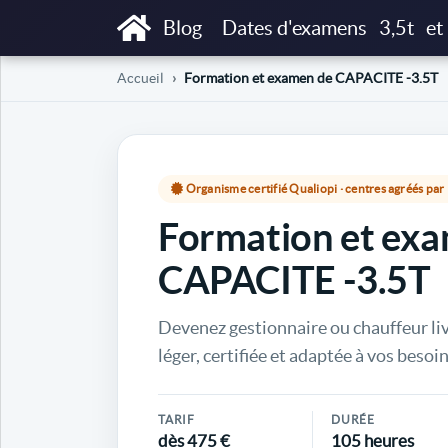
Blog
Dates d'examens
3,5t
et
Accueil
Formation et examen de CAPACITE -3.5T
Organisme certifié Qualiopi · centres agréés pa
Formation et ex
CAPACITE -3.5T
Devenez gestionnaire ou chauffeur li
léger, certifiée et adaptée à vos besoin
TARIF
DURÉE
dès 475 €
105 heures