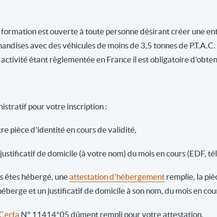
 formation est ouverte à toute personne désirant créer une ent
andises avec des véhicules de moins de 3,5 tonnes de P.T.A.C.
activité étant règlementée en France il est obligatoire d'obten
stratif pour votre inscription :
re pièce d'identité en cours de validité,
justificatif de domicile (à votre nom) du mois en cours (EDF, té
us êtes hébergé, une
attestation d'hébergement
remplie, la piè
héberge et un justificatif de domicile à son nom, du mois en co
Cerfa
N° 11414*05 dûment rempli pour votre attestation.