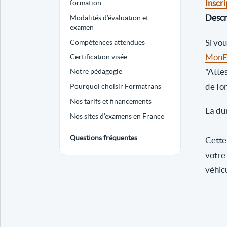
Inscri
formation
Descri
Modalités d’évaluation et
examen
Si vo
Compétences attendues
MonFo
Certification visée
"Atte
Notre pédagogie
de fo
Pourquoi choisir Formatrans
Nos tarifs et financements
La dur
Nos sites d’examens en France
Questions fréquentes
Cette 
votre
véhic