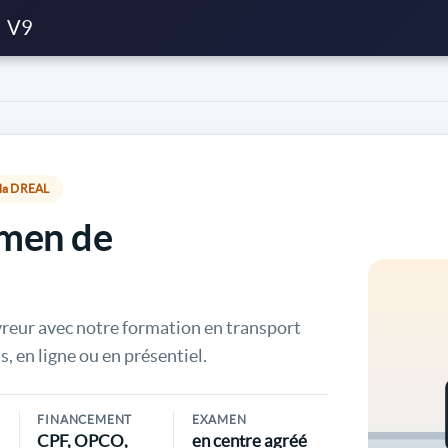
V9
r la DREAL
amen de
vreur avec notre formation en transport
s, en ligne ou en présentiel.
FINANCEMENT
EXAMEN
CPF, OPCO,
en centre agréé