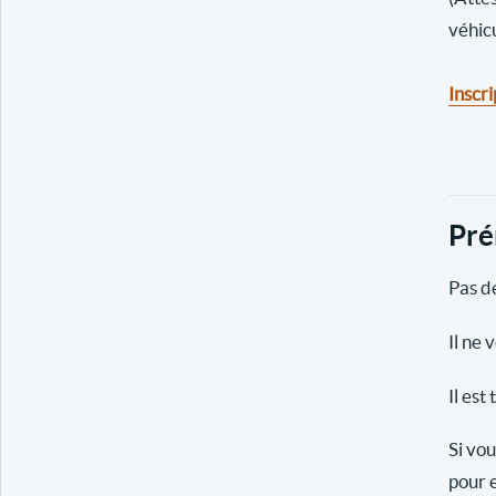
véhic
Inscri
Pré
Pas de
Il ne 
Il est
Si vou
pour e