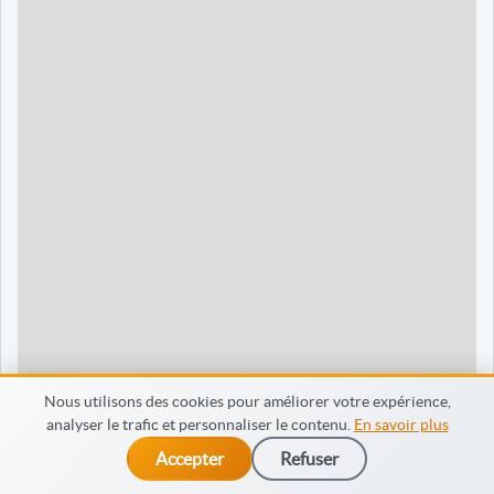
90 jours
1595 €
Dieppe
120 jours
2095 €
120 jours
2095 €
35 jours
695 €
60 jours
795 €
30 jours
698 €
60 jours
798 €
60 jours
998 €
Nous utilisons des cookies pour améliorer votre expérience,
analyser le trafic et personnaliser le contenu.
En savoir plus
65 jours
998 €
Accepter
Refuser
dès 475 €
Je m’inscris
90 jours
1598 €