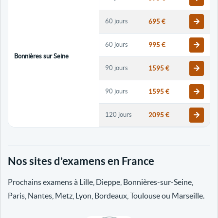
60 jours
695 €
60 jours
995 €
Bonnières sur Seine
90 jours
1595 €
90 jours
1595 €
120 jours
2095 €
120 jours
2095 €
Nos sites d’examens en France
30 jours
698 €
Prochains examens à Lille, Dieppe, Bonnières-sur-Seine,
60 jours
798 €
Paris, Nantes, Metz, Lyon, Bordeaux, Toulouse ou Marseille.
60 jours
998 €