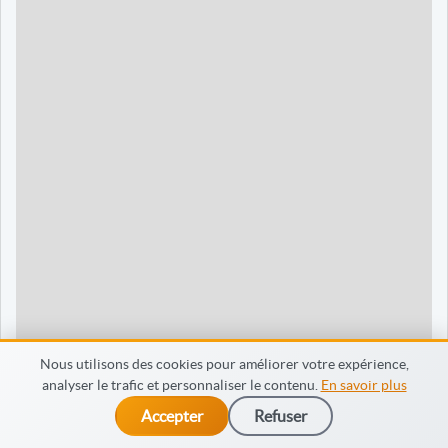
90 jours
1595 €
Dieppe
120 jours
2095 €
120 jours
2095 €
35 jours
695 €
60 jours
795 €
30 jours
698 €
60 jours
798 €
60 jours
998 €
Nous utilisons des cookies pour améliorer votre expérience,
analyser le trafic et personnaliser le contenu.
En savoir plus
65 jours
998 €
Accepter
Refuser
dès 475 €
Je m’inscris
90 jours
1598 €