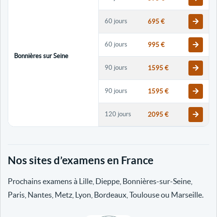
60 jours
695 €
60 jours
995 €
Bonnières sur Seine
90 jours
1595 €
90 jours
1595 €
120 jours
2095 €
120 jours
2095 €
Nos sites d’examens en France
30 jours
698 €
Prochains examens à Lille, Dieppe, Bonnières-sur-Seine,
60 jours
798 €
Paris, Nantes, Metz, Lyon, Bordeaux, Toulouse ou Marseille.
60 jours
998 €