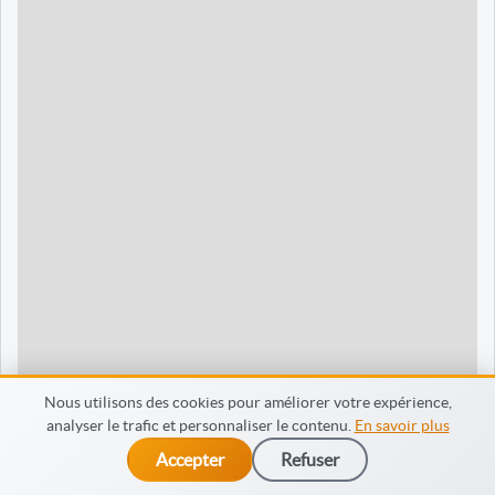
90 jours
1595 €
Dieppe
120 jours
2095 €
120 jours
2095 €
35 jours
695 €
60 jours
795 €
30 jours
698 €
60 jours
798 €
60 jours
998 €
Nous utilisons des cookies pour améliorer votre expérience,
analyser le trafic et personnaliser le contenu.
En savoir plus
65 jours
998 €
Accepter
Refuser
dès 475 €
Je m’inscris
90 jours
1598 €