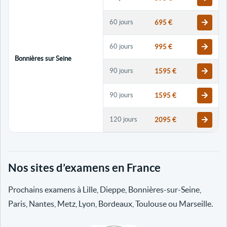
60 jours
695 €
60 jours
995 €
Bonnières sur Seine
90 jours
1595 €
90 jours
1595 €
120 jours
2095 €
120 jours
2095 €
Nos sites d’examens en France
30 jours
698 €
Prochains examens à Lille, Dieppe, Bonnières-sur-Seine,
60 jours
798 €
Paris, Nantes, Metz, Lyon, Bordeaux, Toulouse ou Marseille.
60 jours
998 €